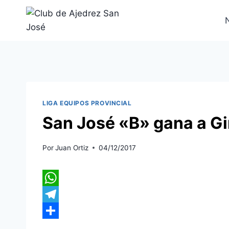
Saltar
al
contenido
LIGA EQUIPOS PROVINCIAL
San José «B» gana a Gi
Por
Juan Ortiz
04/12/2017
W
h
T
a
e
C