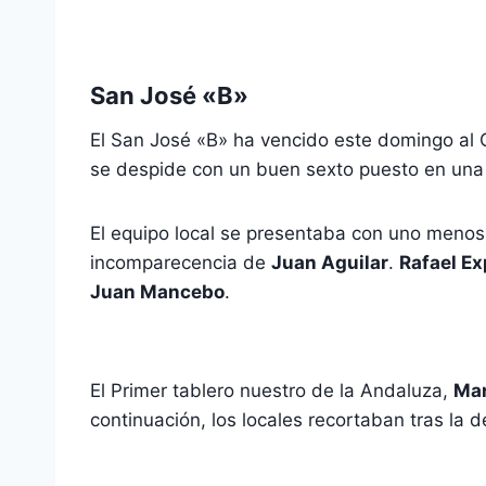
t
l
o
s
e
m
San José «B»
A
g
p
p
r
a
El San José «B» ha vencido este domingo al G
p
a
r
se despide con un buen sexto puesto en una
m
t
El equipo local se presentaba con uno meno
i
incomparecencia de
Juan Aguilar
.
Rafael Ex
r
Juan Mancebo
.
El Primer tablero nuestro de la Andaluza,
Man
continuación, los locales recortaban tras la 