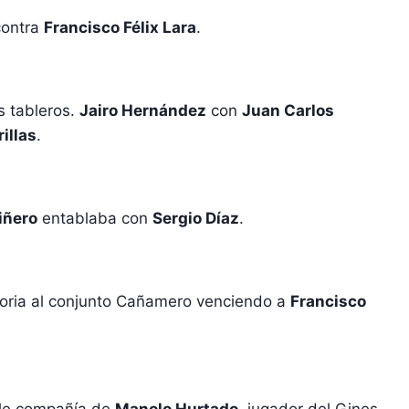
contra
Francisco Félix Lara
.
s tableros.
Jairo Hernández
con
Juan Carlos
illas
.
iñero
entablaba con
Sergio Díaz
.
ctoria al conjunto Cañamero venciendo a
Francisco
ble compañía de
Manolo Hurtado
, jugador del Gines