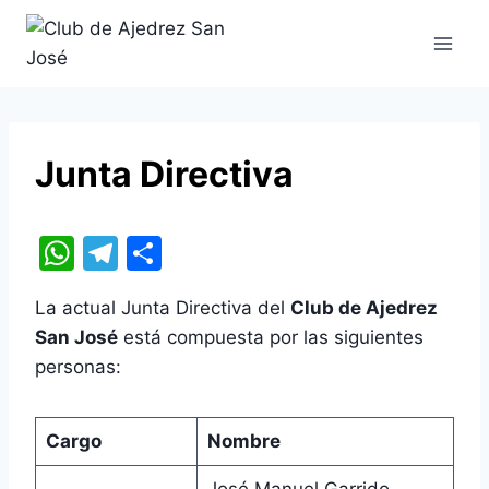
Saltar
al
contenido
Junta Directiva
W
T
C
h
el
o
La actual Junta Directiva del
Club de Ajedrez
at
e
m
San José
está compuesta por las siguientes
s
gr
p
personas:
A
a
ar
p
m
tir
Cargo
Nombre
p