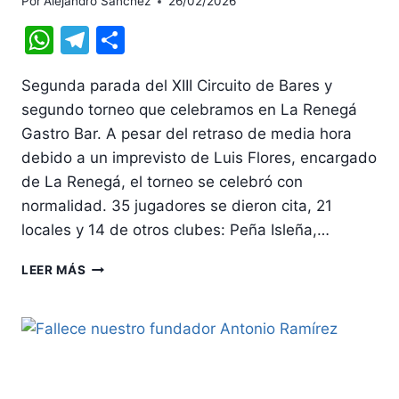
Por
Alejandro Sánchez
26/02/2026
WhatsApp
Telegram
Compartir
Segunda parada del XIII Circuito de Bares y
segundo torneo que celebramos en La Renegá
Gastro Bar. A pesar del retraso de media hora
debido a un imprevisto de Luis Flores, encargado
de La Renegá, el torneo se celebró con
normalidad. 35 jugadores se dieron cita, 21
locales y 14 de otros clubes: Peña Isleña,…
CRISTIAN
LEER MÁS
SILVA
CAMPEÓN
EN
EL
II
TORNEO
LA