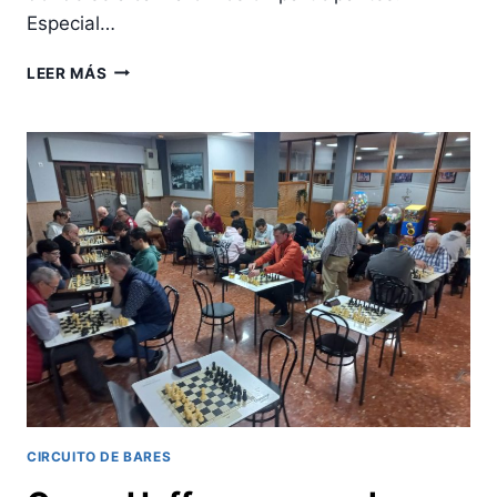
Especial…
JESÚS
LEER MÁS
FALCÓN,
CAMPEÓN
DEL
XII
MEMORIAL
MARIANO
MIMBRERO
CIRCUITO DE BARES