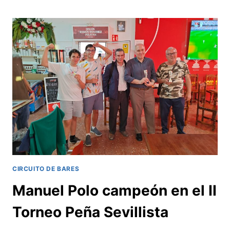
OPEN
DE
FERIA
EN
HOMENAJE
A
ANTONIO
RAMÍREZ
CIRCUITO DE BARES
Manuel Polo campeón en el II
Torneo Peña Sevillista