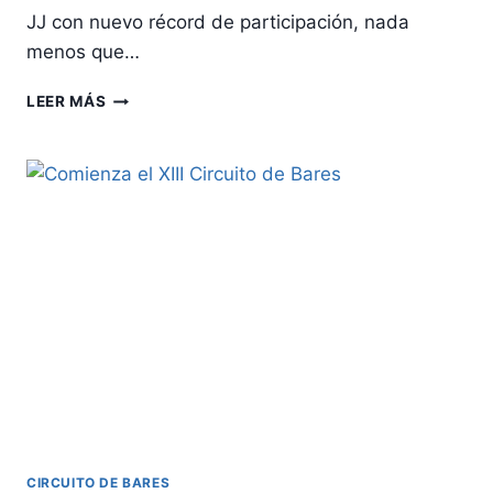
JJ con nuevo récord de participación, nada
menos que…
MARI
LEER MÁS
CARMEN
ORDÓÑEZ
GANA
EL
XII
TORNEO
CAFÉ
PUB
JJ
CIRCUITO DE BARES