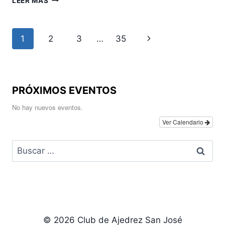
LEER MÁS
EL
XIII
CIRCUITO
Navegación
Siguiente
1
2
3
…
35
DE
BARES
de
página
página
PRÓXIMOS EVENTOS
No hay nuevos eventos.
Ver Calendario
Buscar:
© 2026 Club de Ajedrez San José