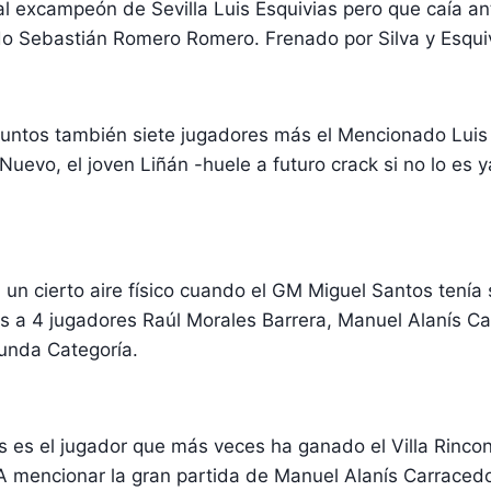
 excampeón de Sevilla Luis Esquivias pero que caía ante
mado Sebastián Romero Romero. Frenado por Silva y Esqui
untos también siete jugadores más el Mencionado Luis 
uevo, el joven Liñán -huele a futuro crack si no lo es
n un cierto aire físico cuando el GM Miguel Santos tení
mos a 4 jugadores Raúl Morales Barrera, Manuel Alanís 
gunda Categoría.
es es el jugador que más veces ha ganado el Villa Rinc
encionar la gran partida de Manuel Alanís Carracedo c