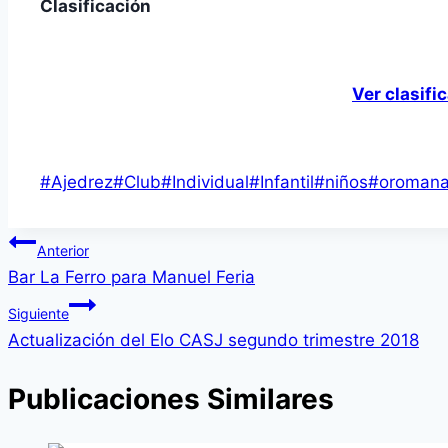
Clasificación
Ver clasifi
Etiquetas
#
Ajedrez
#
Club
#
Individual
#
Infantil
#
niños
#
oroman
de
la
Navegación
Anterior
entrada:
Bar La Ferro para Manuel Feria
de
Siguiente
entradas
Actualización del Elo CASJ segundo trimestre 2018
Publicaciones Similares