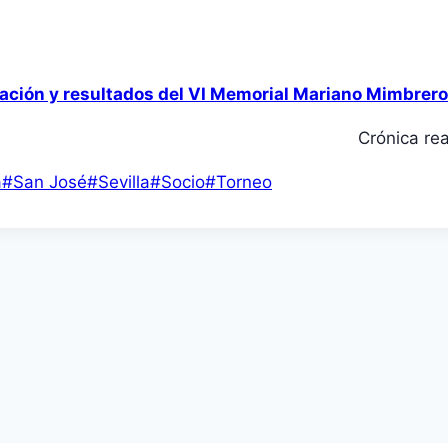
cación y resultados del VI Memorial Mariano Mimbrero
Crónica rea
a
#
San José
#
Sevilla
#
Socio
#
Torneo