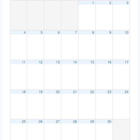
p
r
a
1
2
3
p
a
r
m
t
i
4
5
6
7
8
9
10
r
11
12
13
14
15
16
17
18
19
20
21
22
23
24
25
26
27
28
29
30