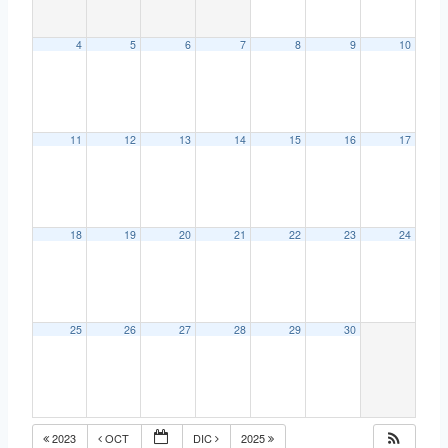
4
5
6
7
8
9
10
11
12
13
14
15
16
17
18
19
20
21
22
23
24
25
26
27
28
29
30
2023
OCT
DIC
2025