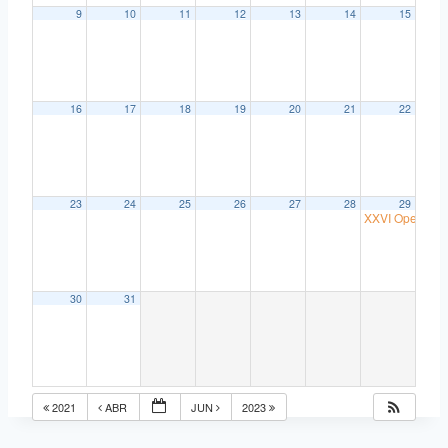
9
10
11
12
13
14
15
16
17
18
19
20
21
22
23
24
25
26
27
28
29
XXVI Open de A
30
31
2021
ABR
JUN
2023