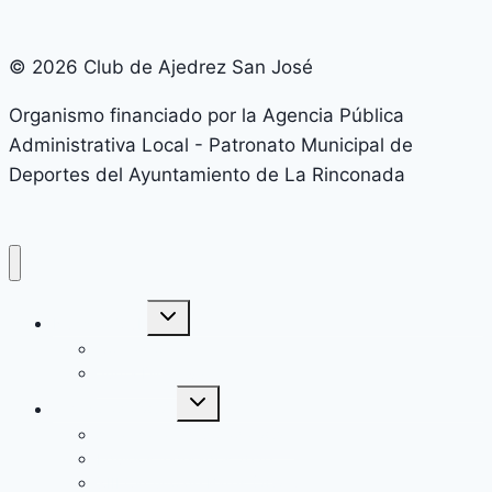
© 2026 Club de Ajedrez San José
Organismo financiado por la Agencia Pública
Administrativa Local - Patronato Municipal de
Deportes del Ayuntamiento de La Rinconada
Alternar
Nuestro Club
menú
hijo
Contacto
Junta Directiva
Alternar
Temporada 2026
menú
hijo
Arranca la temporada 2026
Equipos federados 2026
XIII Circuito de Bares (2026)