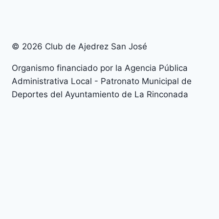
© 2026 Club de Ajedrez San José
Organismo financiado por la Agencia Pública
Administrativa Local - Patronato Municipal de
Deportes del Ayuntamiento de La Rinconada
Alternar
Nuestro Club
menú
Contacto
hijo
Junta Directiva
Alternar
Temporada 2026
menú
Arranca la temporada 2026