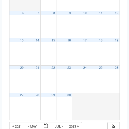
6
7
8
9
10
11
12
13
14
15
16
17
18
19
20
21
22
23
24
25
26
27
28
29
30
2021
MAY
JUL
2023