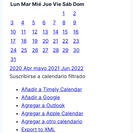
Lun
Mar
Mié
Jue
Vie
Sáb
Dom
1
2
3
4
5
6
7
8
9
10
11
12
13
14
15
16
17
18
19
20
21
22
23
24
25
26
27
28
29
30
31
2020
Abr
mayo 2021
Jun
2022
Suscribirse a calendario filtrado
Añadir a Timely Calendar
Añadir a Google
Agregar a Outlook
Agregar a Apple Calendar
Agregar a otro calendario
Export to XML