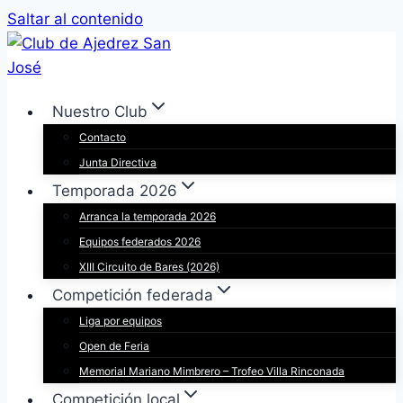
Saltar al contenido
Nuestro Club
Contacto
Junta Directiva
Temporada 2026
Arranca la temporada 2026
Equipos federados 2026
XIII Circuito de Bares (2026)
Competición federada
Liga por equipos
Open de Feria
Memorial Mariano Mimbrero – Trofeo Villa Rinconada
Competición local