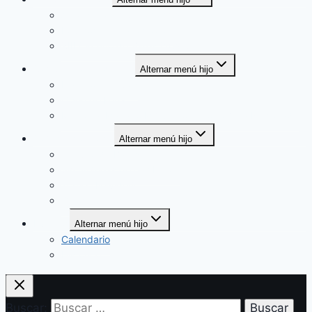
Arranca la temporada 2026
Equipos federados 2026
XIII Circuito de Bares (2026)
Competición federada
Alternar menú hijo
Liga por equipos
Open de Feria
Memorial Mariano Mimbrero – Trofeo Villa Rinconada
Competición local
Alternar menú hijo
Circuito de Bares
Simultáneas de exhibición
Torneo Navideño
Otros torneos
Eventos
Alternar menú hijo
Calendario
Histórico
Buscar: