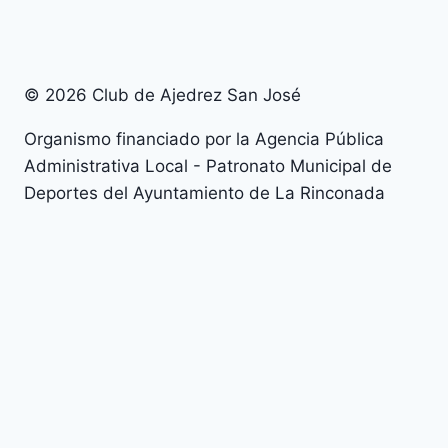
© 2026 Club de Ajedrez San José
Organismo financiado por la Agencia Pública
Administrativa Local - Patronato Municipal de
Deportes del Ayuntamiento de La Rinconada
Alternar
Nuestro Club
menú
Contacto
hijo
Junta Directiva
Alternar
Temporada 2026
menú
Arranca la temporada 2026