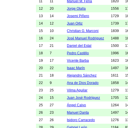
11
11
Manuel M. Feria
1820
1
12
20
Jorge Olalla
1556
1
13
14
Josemi Piñero
1729
1
14
12
Juan Ortiz
1739
1
15
10
Christian G. Marconi
1839
1
16
24
José Manuel Rodriguez
1488
1
17
21
Daniel del Estal
1500
1
18
7
Pedro Castillo
1996
1
19
17
Vicente Barba
1623
1
20
22
Isaac Marín
1497
1
21
18
Alejandro Sánchez
1611
1
22
9
Ana de Dios Dorado
1858
1
23
25
Vilma Aguilar
1279
1
24
15
Juan José Rodríguez
1705
1
25
27
Ángel Calvo
1264
1
26
23
Manuel Danta
1497
1
27
26
Isidoro Carracedo
1276
1
28
29
Gabriel León
1184
8