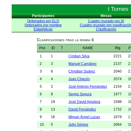
I Torneo
Participantes
Mesas
Ordenados por ELO
Cuadro cruzado por ID
Ordenados por nombre
Cuadro cruzado por clasificació
Estadísticas
Clasificación
Clasificaciones tras la ronda 6
Pos
ID
T
NAME
Rtg
P
1
1
Cristian Silva
2221
2
2
3
Manuel Carrabeo
2137
2
3
6
Christian Suárez
2040
2
4
4
Juan Chacón
2074
2
5
2
José Antonio Fernández
2154
2
6
8
Sergio Segura
1977
1
7
19
José David Aguilera
1598
1
8
13
David Fernández
1732
1
9
16
Miguel Ángel Lucas
1679
1
10
5
Julio Gómez
2064
1