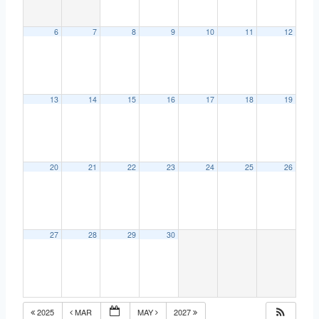
6
7
8
9
10
11
12
13
14
15
16
17
18
19
20
21
22
23
24
25
26
27
28
29
30
2025
MAR
MAY
2027